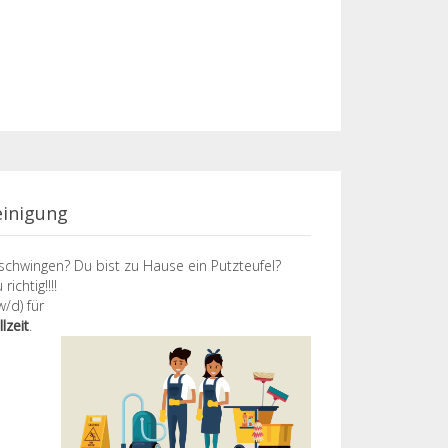
einigung
schwingen? Du bist zu Hause ein Putzteufel?
ichtig!!!!
/d) für
llzeit
.