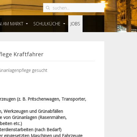
N AM MARKT
SCHULKÜCHE
JOBS
lege Kraftfahrer
ünanlagenpflege gesucht
zeugen (z. B. Pritschenwagen, Transporter,
n, Werkzeugen und Grünabfällen
ege von Grünanlagen (Rasenmähen,
eiten etc.)
terdienstarbeiten (nach Bedarf)
er eingesetzten Maschinen und Fahrzeuge