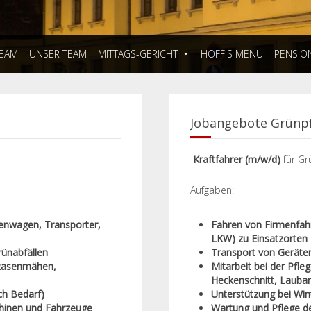
TEAM
UNSER TEAM
MITTAGS-GERICHT
HOFFIS MENÜ
PENSIO
Jobangebote Grünpf
Kraftfahrer (m/w/d)
für Gr
Aufgaben:
henwagen, Transporter,
Fahren von Firmenfahr
LKW) zu Einsatzorten
ünabfällen
Transport von Geräte
(Rasenmähen,
Mitarbeit bei der Pfl
Heckenschnitt, Laubarb
ch Bedarf)
Unterstützung bei Win
hinen und Fahrzeuge
Wartung und Pflege d